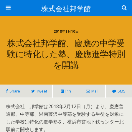
株式会社邦学館
2018年1月10日
株式会社邦学館、慶應の中学受
験に特化した塾、慶應進学特別
を開講
Share
Tweet
Pin
Mail
SMS
株式会社 邦学館は2018年2月12日（月）より、慶應普
通部、中等部、湘南藤沢中等部を受験する生徒を対象に
した学校別特化の進学塾を、横浜市営地下鉄センター北
駅前に開校します。