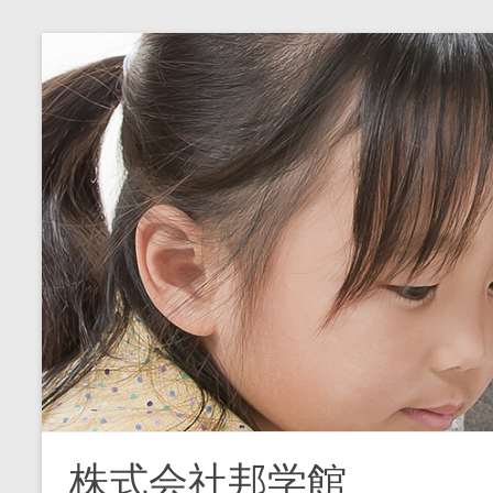
コ
ン
テ
ン
ツ
へ
ス
キ
ッ
プ
株式会社邦学館