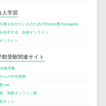
会人学習
に仕事を任せたい人のためのPython塾 ManageAI
を科学する 合格オンライン
オンライン
学館受験関連サイト
B合格手帳
からの中学受験
.net
館 算数オンライン塾
館ネット