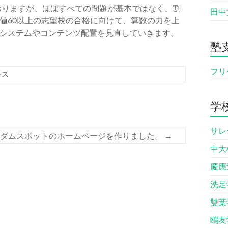
ておりますが、ほぼすべての問題が基本ではなく、割
田中貴
値60以上の志望校の合格に向けて、算数の力を上
システムやコンテンツ配置を見直していきます。
塾
フリ
ース
学
サレ
ーダムスポットのホームページを作りました。
→
中大
慶應
洗足
雙葉
鴎友