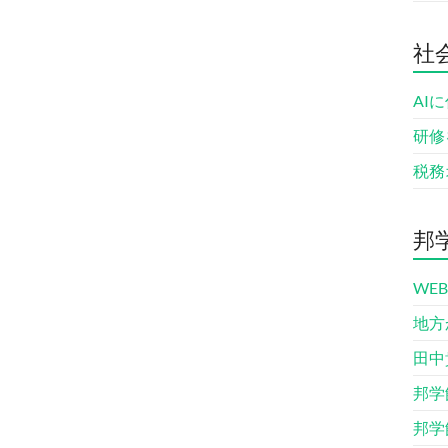
社
AI
研修
税務
邦
WE
地方
田中貴
邦学
邦学