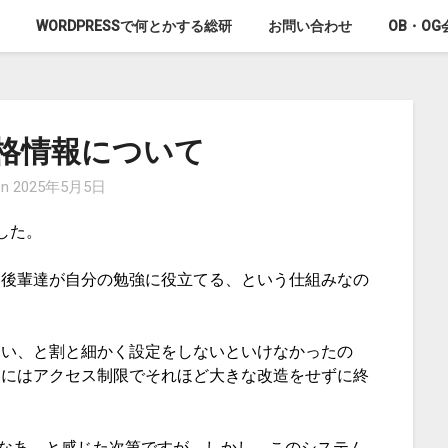
WORDPRESSで何とかする総研
お問い合わせ
OB・O
格情報について
on
2025年5月5日
した。
を後輩達が自分の勉強に役立てる、という仕組みなの
ない、と割と細かく設定をしないといけなかったの
的にはアクセス制限でそれほど大きな改造をせずに終
できるなあ、と感じた次第ですが、しかし、このシステム、