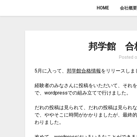
Skip
HOME
会社概要
to
content
邦学館 合
Posted 
5月に入って、
邦学館合格情報
をリリースしま
経験者のみなさんに投稿をいただいて、それ
で、wordpressでの組み立てで行けました。
だれの投稿は見られて、だれの投稿は見られ
で、ややそこに時間がかかりましたが、最終
わりました。
改めて、wordpressはいろいろなことが