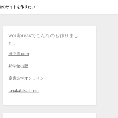
G会のサイトを作りたい
wordpressでこんなのも作りまし
た。
田中貴.com
邦学館出版
慶應進学オンライン
tanakatakashi.net